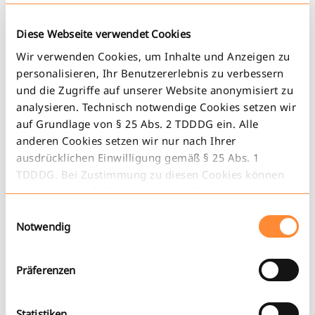
Kundennummer (falls vorhanden)
Diese Webseite verwendet Cookies
Wir verwenden Cookies, um Inhalte und Anzeigen zu
personalisieren, Ihr Benutzererlebnis zu verbessern
und die Zugriffe auf unserer Website anonymisiert zu
Anfrage
*
analysieren. Technisch notwendige Cookies setzen wir
auf Grundlage von § 25 Abs. 2 TDDDG ein. Alle
anderen Cookies setzen wir nur nach Ihrer
ausdrücklichen Einwilligung gemäß § 25 Abs. 1
TDDDG. Bei Zustimmung zu diesen Cookies können
anonymisierte Informationen zur Nutzung unserer
Website an unsere Partner für soziale Medien,
Einwilligungsauswahl
Ich möchte benachrichtigt werden, wenn in meiner
Werbung und Analysen weitergegeben werden. Sie
Notwendig
Nähe eine Station eingerichtet wird. Meine Adressdaten
können Ihre Zustimmung zu Cookies jederzeit ändern
lauten:
oder widerrufen. Die Rechtmäßigkeit der bis zum
Präferenzen
Widerruf erfolgten Datenverarbeitung bleibt dabei
Straße, Nr.
unberührt.
Statistiken